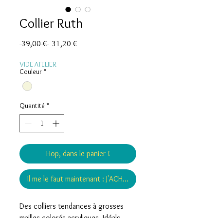
Collier Ruth
Prix
Prix
 39,00 € 
31,20 €
original
promotionnel
VIDE ATELIER
Couleur
*
Quantité
*
Hop, dans le panier !
Il me le faut maintenant : J'ACHÈTE !
Des colliers tendances à grosses
mailles colorés acryliques. Idéals