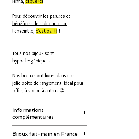
Jenna,
clique ici
!
Pour découvrir
les parures et
bénéficier de réduction sur
l'ensemble,
c'est par là
!
Tous nos bijoux sont
hypoallergéniques.
Nos bijoux sont livrés dans une
jolie boîte de rangement. Idéal pour
offrir, à soi ou à autrui. 😉
Informations
complémentaires
Nous utilisons des pierres et des perles
Bijoux fait-main en France
naturelles, chaque pièce étant unique,