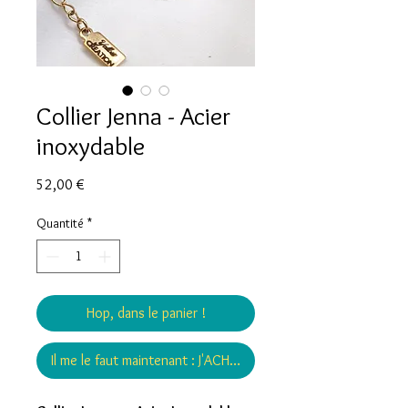
Collier Jenna - Acier
inoxydable
Prix
52,00 €
Quantité
*
Hop, dans le panier !
Il me le faut maintenant : J'ACHÈTE !