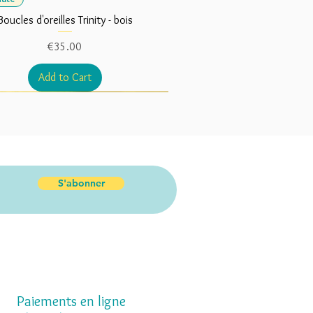
Boucles d'oreilles Trinity - bois
Price
€35.00
Add to Cart
S'abonner
Paiements en ligne