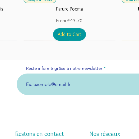
is
Parure Poema
Sale Price
From
€43.70
Add to Cart
Reste informé grâce à notre newsletter
Restons en contact
Nos réseaux