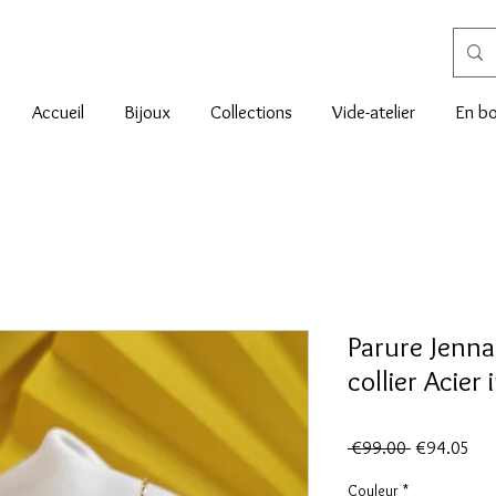
Accueil
Bijoux
Collections
Vide-atelier
En bo
Parure Jenna 
collier Acier
Regular
Sal
 €99.00 
€94.05
Price
Pri
Couleur
*