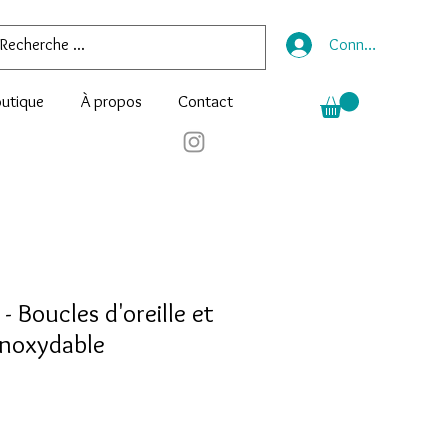
Connexion
utique
À propos
Contact
- Boucles d'oreille et
 inoxydable
e
ce