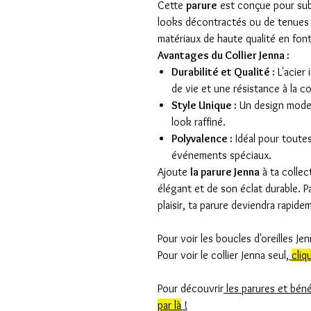
Cette
parure
est conçue pour subl
looks décontractés ou de tenues 
matériaux de haute qualité en font
Avantages du Collier Jenna :
Durabilité et Qualité :
L'acier
de vie et une résistance à la c
Style Unique :
Un design moder
look raffiné.
Polyvalence :
Idéal pour toutes
événements spéciaux.
Ajoute
la parure
Jenna
à ta collec
élégant et de son éclat durable. Pa
plaisir, ta parure deviendra rapid
Pour voir les boucles d'oreilles Je
Pour voir le collier Jenna seul,
cliqu
Pour découvrir
les parures et béné
par là
!