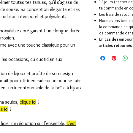
14 jours (cachet de 
imer toutes tes tenues, qu'il s'agisse de
ta commande en coli
de soirée. Sa conception élégante et ses
Les frais de retour
 un bijou intemporel et polyvalent.
Nous avons besoin d
la commande en que
 inoxydable doré garantit une longue durée
de commande dans 
orrosion.
En cas de rembour
ne avec une touche classique pour un
articles retournés 
 les occasions, du quotidien aux
tion de bijoux et profite de son design
rfait pour offrir en cadeau ou pour se faire
ement un incontournable de ta boîte à bijoux.
nna seules,
clique ici
!
e ici
!
ficier de réduction sur l'ensemble,
c'est