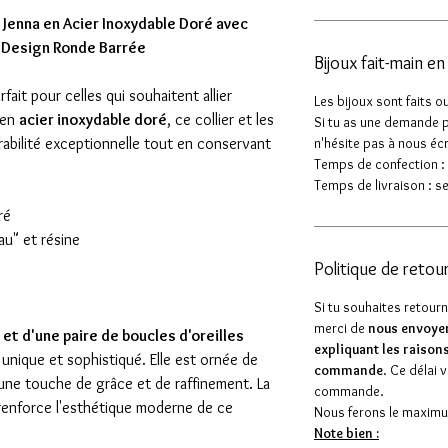
r Jenna en Acier Inoxydable Doré avec
- Design Ronde Barrée
Bijoux fait-main e
fait pour celles qui souhaitent allier
Les bijoux sont faits o
 en
acier inoxydable doré
, ce collier et les
Si tu as une demande p
rabilité exceptionnelle tout en conservant
n'hésite pas à nous écr
Temps de confection : 
Temps de livraison : se
ré
au" et résine
Politique de retou
Si tu souhaites retour
merci de
nous envoyer
r et d'une paire de boucles d'oreilles
expliquant les raisons
unique et sophistiqué. Elle est ornée de
commande
. Ce délai 
 une touche de grâce et de raffinement. La
commande.
 renforce l'esthétique moderne de ce
Nous ferons le maximum
Note bien :