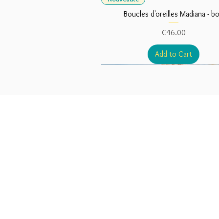
Boucles d'oreilles Madiana - bo
Price
€46.00
Add to Cart