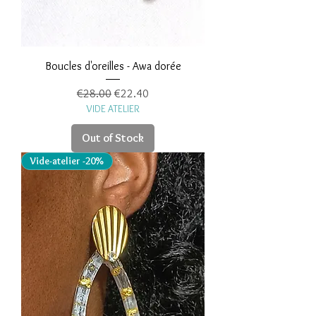
Boucles d'oreilles - Awa dorée
Regular Price
Sale Price
€28.00
€22.40
VIDE ATELIER
Out of Stock
Vide-atelier -20%