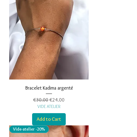
Bracelet Kadima argenté
Regular Price
Sale Price
€30.00
€24.00
VIDE ATELIER
Add to Cart
Vide-atelier -20%