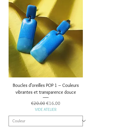
Boucles d’oreilles POP 1 – Couleurs
vibrantes et transparence douce
Regular Price
Sale Price
€20.00
€16.00
VIDE ATELIER