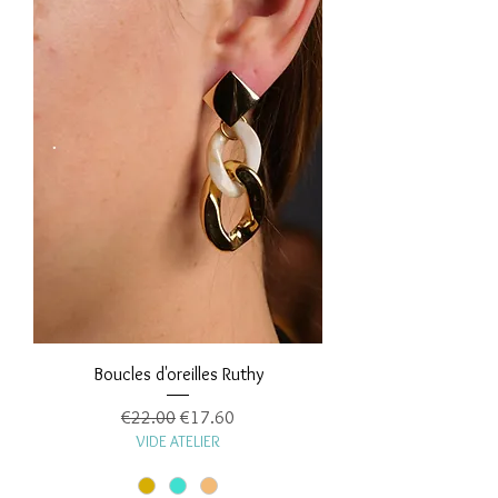
Boucles d'oreilles Ruthy
Regular Price
Sale Price
€22.00
€17.60
VIDE ATELIER