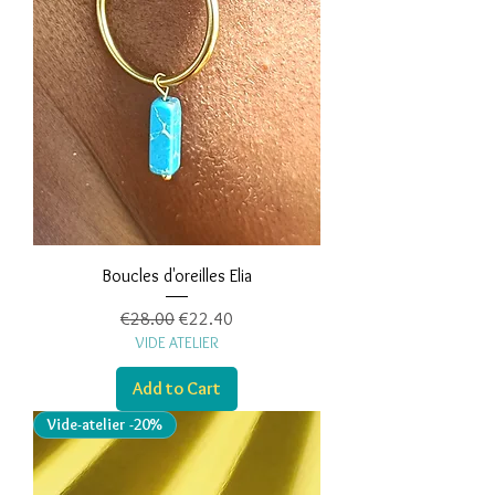
Boucles d'oreilles Elia
Regular Price
Sale Price
€28.00
€22.40
VIDE ATELIER
Add to Cart
Vide-atelier -20%