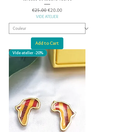
Regular Price
Sale Price
€25.00
€20.00
VIDE ATELIER
Add to Cart
Vide-atelier -20%