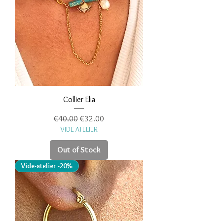
Collier Elia
Regular Price
Sale Price
€40.00
€32.00
VIDE ATELIER
Out of Stock
Vide-atelier -20%