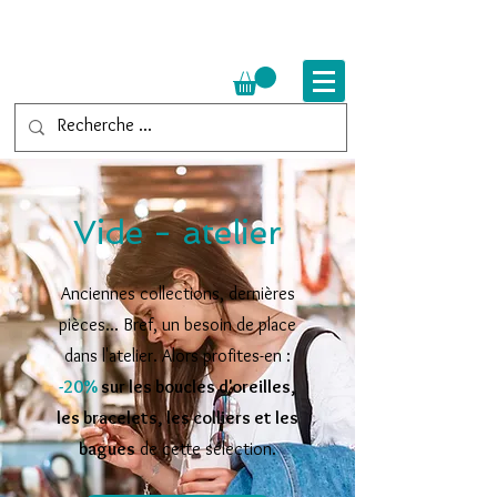
Vide - atelier
Anciennes collections, dernières
pièces... Bref, un besoin de place
dans l'atelier. Alors profites-en :
-20%
sur les boucles d'oreilles,
les bracelets, les colliers et les
bagues
de cette sélection.