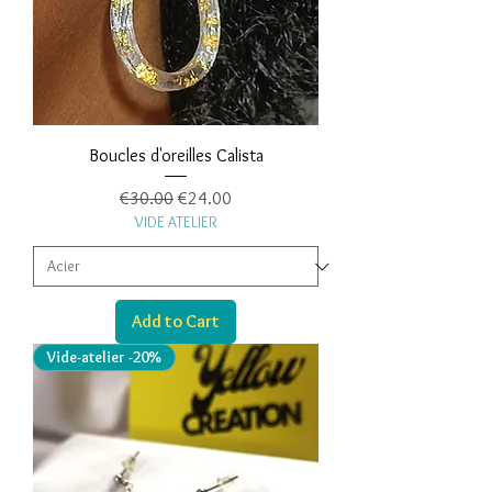
Boucles d'oreilles Calista
Regular Price
Sale Price
€30.00
€24.00
VIDE ATELIER
Add to Cart
Vide-atelier -20%