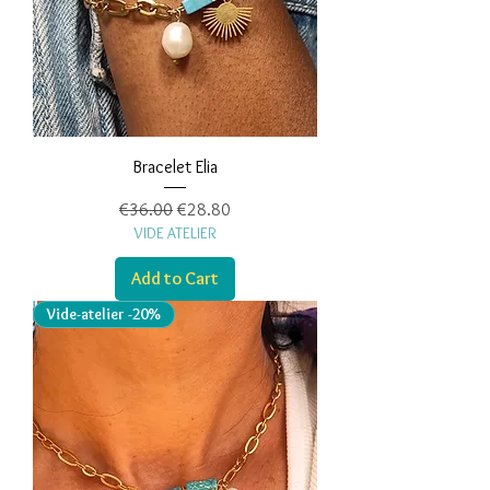
Bracelet Elia
Regular Price
Sale Price
€36.00
€28.80
VIDE ATELIER
Add to Cart
Vide-atelier -20%