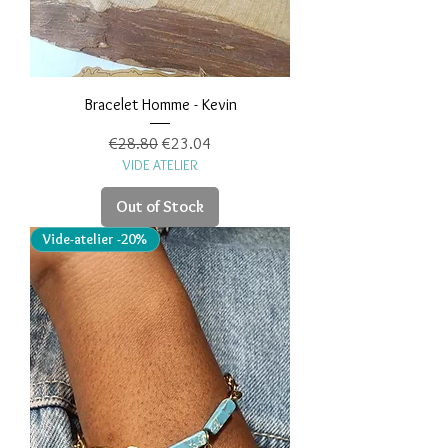
Bracelet Homme - Kevin
Regular Price
Sale Price
€28.80
€23.04
VIDE ATELIER
Out of Stock
Vide-atelier -20%