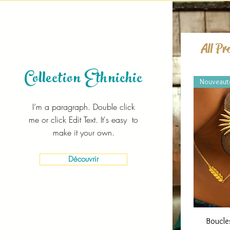
All Pr
Collection Ethnichic
Nouveaut
I’m a paragraph. Double click
me or click Edit Text. It's easy to
make it your own.
Découvrir
Boucles