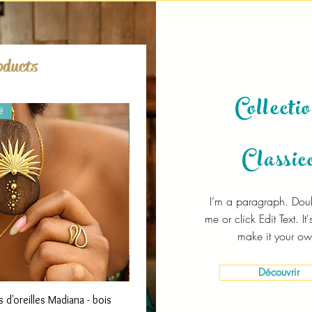
oducts
Collecti
é
Jusqu'à - 10%
Classic
I’m a paragraph. Doub
me or click Edit Text. It
make it your ow
Découvrir
Quick View
Quick View
 d'oreilles Madiana - bois
Parure Poema