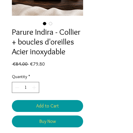
Parure Indira - Collier
+ boucles d'oreilles
Acier inoxydable
Regular
Sale
 €84.00 
€79.80
Price
Price
Quantity
*
Add to Cart
Buy Now