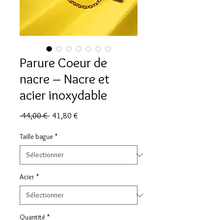
Parure Coeur de
nacre – Nacre et
acier inoxydable
Prix
Prix
 44,00 € 
41,80 €
original
promotionnel
Taille bague
*
Acier
*
Quantité
*