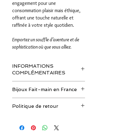
engagement pour une
consommation plaisir mais éthique,
offrant une touche naturelle et
raffinée à votre style quotidien.
Emportez un souffle d’aventure et de
sophistication où que vous alliez.
INFORMATIONS
COMPLÉMENTAIRES
Nous utilisons des pierres et des perles
Bijoux Fait-main en France
naturelles, chaque pièce étant unique,
les couleurs peuvent comporter de
Les bijoux sont faits ou montés à la
légères variations d'une perle à l'autre et
Politique de retour
main, rien que pour toi.
comparées aux photos.
Si tu as une demande particulière de
Si tu souhaites retourner tout ou
personnalisation, n'hésite pas à nous
partie de ta commande, merci de
écrire.
nous envoyer un message via le site
Temps de confection : entre 2 et 7