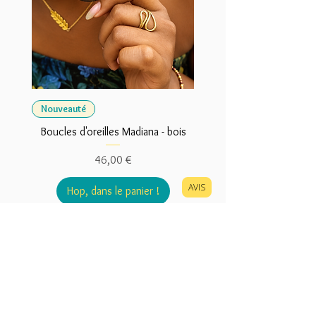
Nouveauté
Boucles d'oreilles Madiana - bois
Prix
46,00 €
AVIS
Hop, dans le panier !