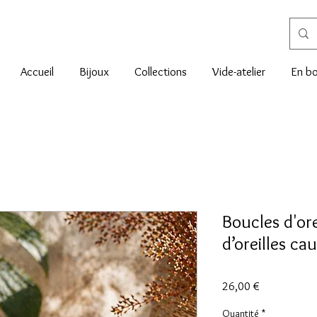
Accueil
Bijoux
Collections
Vide-atelier
En bo
Boucles d'ore
d’oreilles cau
Prix
26,00 €
Quantité
*