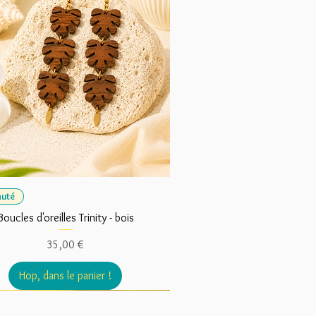
uté
Boucles d'oreilles Trinity - bois
Prix
35,00 €
Hop, dans le panier !