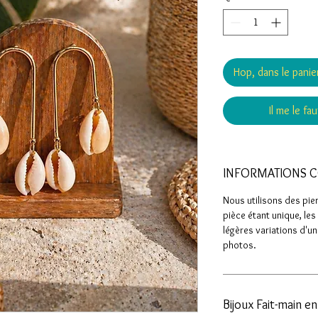
Hop, dans le panier
Il me le fa
INFORMATIONS 
Nous utilisons des pie
pièce étant unique, le
légères variations d'un
photos.
Bijoux Fait-main e