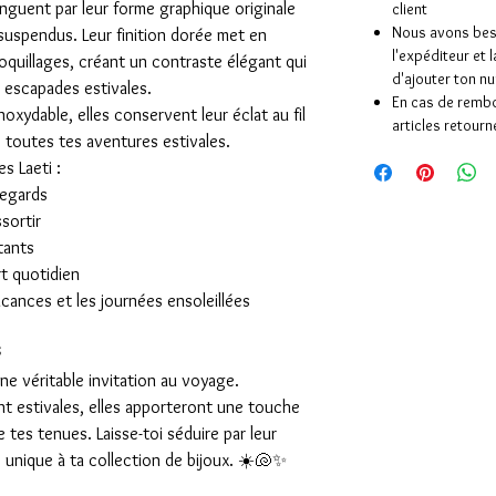
tinguent par leur forme graphique originale
client
Nous avons beso
 suspendus. Leur finition dorée met en
l'expéditeur et
coquillages, créant un contraste élégant qui
d'ajouter ton 
s escapades estivales.
En cas de rembo
oxydable, elles conservent leur éclat au fil
articles retourn
toutes tes aventures estivales.
s Laeti :
regards
sortir
tants
t quotidien
vacances et les journées ensoleillées
é
e véritable invitation au voyage.
nt estivales, elles apporteront une touche
 tes tenues. Laisse-toi séduire par leur
 unique à ta collection de bijoux. ☀️🐚✨