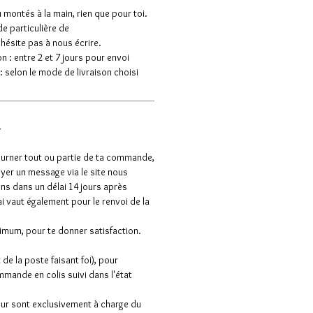
u montés à la main, rien que pour toi.
e particulière de
'hésite pas à nous écrire.
 : entre 2 et 7 jours pour envoi
: selon le mode de livraison choisi
r
ourner tout ou partie de ta commande,
yer un message via le site nous
ons dans un délai 14 jours après
 vaut également pour le renvoi de la
imum, pour te donner satisfaction.
 de la poste faisant foi), pour
mmande en colis suivi dans l'état
tour sont exclusivement à charge du