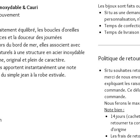
Les bijoux sont faits o
 inoxydable & Cauri
Si tu as une demand
mouvement
personnalisation, n
Temps de confection
itement équilibré, les boucles d'oreilles
Temps de livraison 
ces et la douceur des journées
sors du bord de mer, elles associent avec
turels à une structure en acier inoxydable
Politique de retou
e, original et plein de caractère.
les apportent instantanément une note
Si tu souhaites ret
u simple jean à la robe estivale.
merci de nous envo
expliquant les rais
commande. Ce délai
commande.
Nous ferons le max
Note bien :
14 jours (cachet
n
retourner ta co
d'origine
Les frais de re