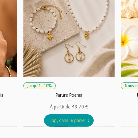
Jusqu'à - 10%
Nouvea
is
Parure Poema
Prix promotionnel
À partir de
43,70 €
Hop, dans le panier !