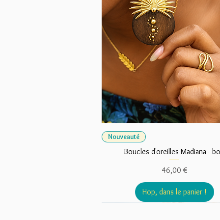
Nouveauté
Boucles d'oreilles Madiana - bo
Prix
46,00 €
Hop, dans le panier !