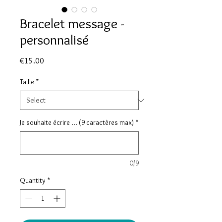
Bracelet message -
personnalisé
Price
€15.00
Taille
*
Je souhaite écrire ... (9 caractères max)
*
0/9
Quantity
*