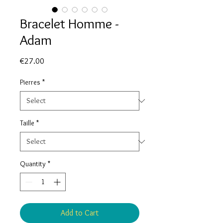
Bracelet Homme -
Adam
Price
€27.00
Pierres
*
Taille
*
Quantity
*
Add to Cart