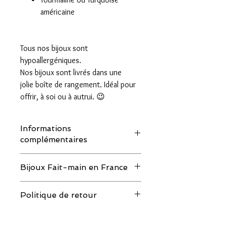
américaine
Tous nos bijoux sont
hypoallergéniques.
Nos bijoux sont livrés dans une
jolie boîte de rangement. Idéal pour
offrir, à soi ou à autrui. 😉
Informations
complémentaires
Nous utilisons des pierres et des perles
Bijoux Fait-main en France
naturelles, chaque pièce étant unique,
les couleurs peuvent comporter de
Les bijoux sont faits ou montés à la
légères variations d'une perle à l'autre et
Politique de retour
main, rien que pour toi.
comparées aux photos.
Si tu as une demande particulière de
Si tu souhaites retourner tout ou partie
personnalisation, n
'hésite pas à nous
de ta commande, merci de nous envoyer