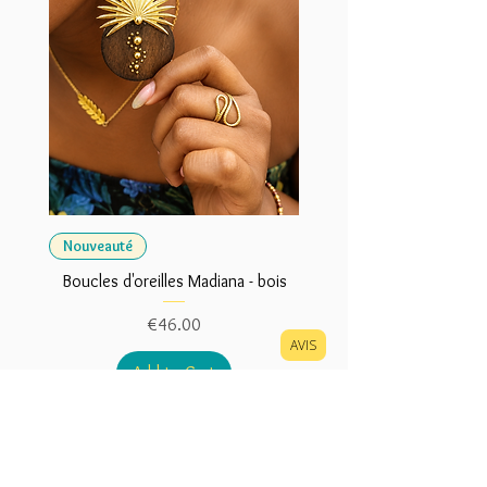
Nouveauté
Boucles d'oreilles Madiana - bois
Price
€46.00
AVIS
Add to Cart