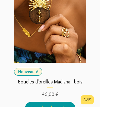
retournés et non sur les frais
d'envoi
Nouveauté
Boucles d'oreilles Madiana - bois
Prix
46,00 €
AVIS
Hop, dans le panier !