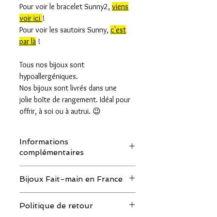
Pour voir le bracelet Sunny2,
viens
voir ici
!
Pour voir les sautoirs Sunny,
c'est
par là
!
Tous nos bijoux sont
hypoallergéniques.
Nos bijoux sont livrés dans une
jolie boîte de rangement. Idéal pour
offrir, à soi ou à autrui. 😉
Informations
complémentaires
Nous utilisons des pierres et des perles
Bijoux Fait-main en France
naturelles, chaque pièce étant unique,
les couleurs peuvent comporter de
Les bijoux sont faits ou montés à la
légères variations d'une perle à l'autre et
Politique de retour
main, rien que pour toi.
comparées aux photos.