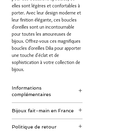
elles sont légères et confortables à
porter. Avec leur design moderne et
leur finition élégante, ces boucles
d'oreilles sont un incontournable
pour toutes les amoureuses de
bijoux. Offrez-vous ces magnifiques
boucles d'oreilles Dilia pour apporter
une touche d'éclat et de
sophistication à votre collection de
bijoux.
Informations
complémentaires
Nous utilisons des pierres et des perles
Bijoux fait-main en France
naturelles, chaque pièce étant unique,
les couleurs peuvent comporter de
Les bijoux sont faits ou montés à la
légères variations d'une perle à l'autre et
Politique de retour
main, rien que pour toi.
comparées aux photos.